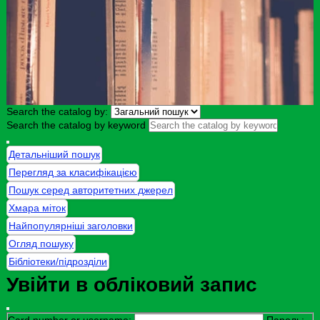
Search the catalog by:
Search the catalog by keyword
Детальніший пошук
Перегляд за класифікацією
Пошук серед авторитетних джерел
Хмара міток
Найпопулярніші заголовки
Огляд пошуку
Бібліотеки/підрозділи
Увійти в обліковий запис
Card number or username:
Пароль: