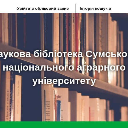
Увійти в обліковий запис
Історія пошуків
аукова бібліотека Сумсько
національного аграрного
університету