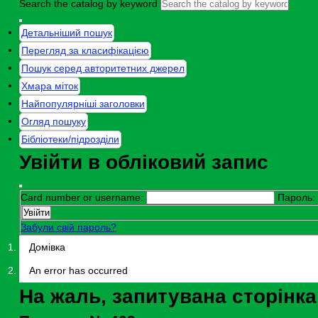
Search the catalog by keyword
Детальніший пошук
Перегляд за класифікацією
Пошук серед авторитетних джерел
Хмара міток
Найпопулярніші заголовки
Огляд пошуку
Бібліотеки/підрозділи
Увійти в обліковий запис
Card number or username:
Пароль:
Забули свій пароль?
Домівка
An error has occurred
На жаль, запитувана сторінк