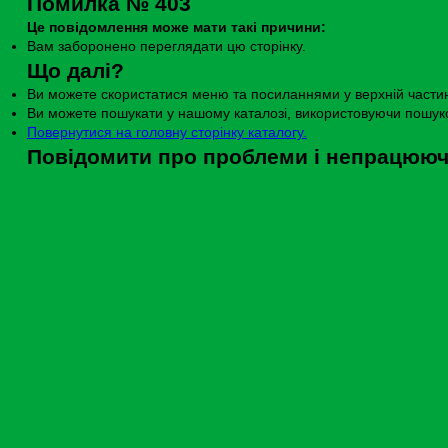
Помилка № 403
Це повідомлення може мати такі причини:
Вам заборонено переглядати цю сторінку.
Що далі?
Ви можете скористатися меню та посиланнями у верхній частин
Ви можете пошукати у нашому каталозі, використовуючи пошуков
Повернутися на головну сторінку каталогу.
Повідомити про проблеми і непрацююч
Щоб повідомити про цю помилку, будь ласка, зверніться до адм
Мови
Українська
English