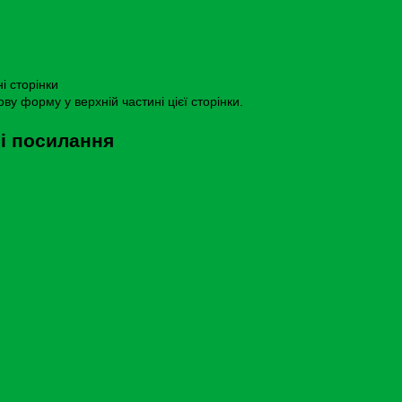
і сторінки
у форму у верхній частині цієї сторінки.
і посилання
іністратора Коха.
Надіслати листа ел. пошти
.
© СНАУ, 2024. Всі права захищені.
Наукова бібліотека СНАУ. Впроваджено і кастомізовано
Island-Ukraine
Контакти: lib@snau.edu.ua
Моб. телефон : +3805057777460
Лічильник відвідувань: