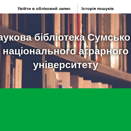
Увійти в обліковий запис
Історія пошуків
аукова бібліотека Сумсько
національного аграрного
університету