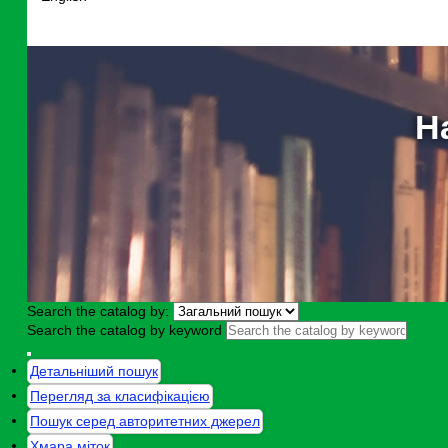
Н
Search the catalog by:
Search the catalog by keyword
Детальніший пошук
Перегляд за класифікацією
Пошук серед авторитетних джерел
Хмара міток