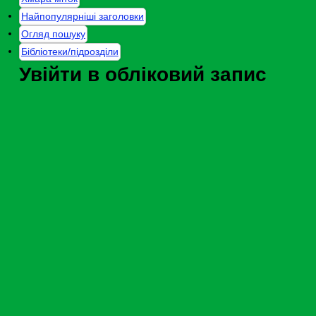
Найпопулярніші заголовки
Огляд пошуку
Бібліотеки/підрозділи
Увійти в обліковий запис
Card number or username:
Пароль:
Забули свій пароль?
Домівка
An error has occurred
На жаль, запитувана сторінк
Помилка № 403
Це повідомлення може мати такі причини:
Вам заборонено переглядати цю сторінку.
Що далі?
Ви можете скористатися меню та посиланнями у верхній частин
Ви можете пошукати у нашому каталозі, використовуючи пошуков