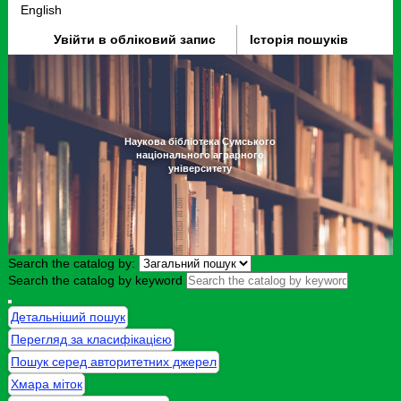
English
Увійти в обліковий запис
Історія пошуків
Наукова бібліотека Сумського
національного аграрного
університету
Search the catalog by:
Search the catalog by keyword
Детальніший пошук
Перегляд за класифікацією
Пошук серед авторитетних джерел
Хмара міток