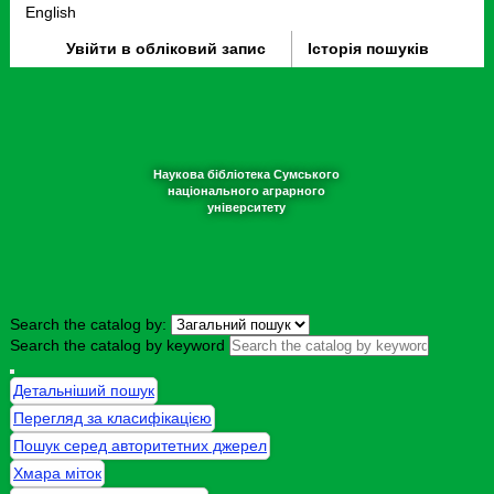
English
Увійти в обліковий запис
Історія пошуків
Наукова бібліотека Сумського
національного аграрного
університету
Search the catalog by:
Search the catalog by keyword
Детальніший пошук
Перегляд за класифікацією
Пошук серед авторитетних джерел
Хмара міток