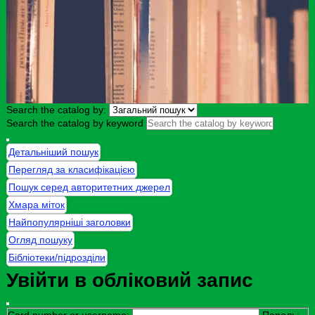
Search the catalog by:
Search the catalog by keyword
Детальніший пошук
Перегляд за класифікацією
Пошук серед авторитетних джерел
Хмара міток
Найпопулярніші заголовки
Огляд пошуку
Бібліотеки/підрозділи
Увійти в обліковий запис
Card number or username:
Пароль: