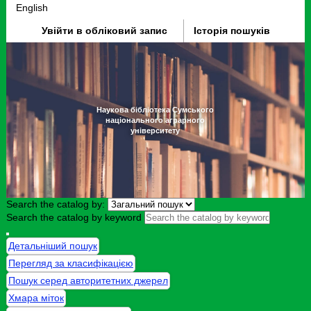
English
Увійти в обліковий запис
Історія пошуків
Наукова бібліотека Сумського
національного аграрного
університету
Search the catalog by:
Search the catalog by keyword
Детальніший пошук
Перегляд за класифікацією
Пошук серед авторитетних джерел
Хмара міток