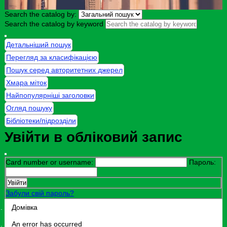
Search the catalog by:
Search the catalog by keyword
Детальніший пошук
Перегляд за класифікацією
Пошук серед авторитетних джерел
Хмара міток
Найпопулярніші заголовки
Огляд пошуку
Бібліотеки/підрозділи
Увійти в обліковий запис
Card number or username:
Пароль:
Забули свій пароль?
Домівка
An error has occurred