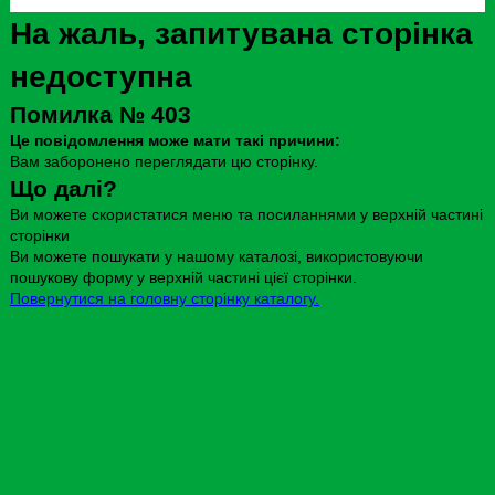
На жаль, запитувана сторінка
недоступна
Помилка № 403
Це повідомлення може мати такі причини:
Вам заборонено переглядати цю сторінку.
Що далі?
Ви можете скористатися меню та посиланнями у верхній частині
сторінки
Ви можете пошукати у нашому каталозі, використовуючи
пошукову форму у верхній частині цієї сторінки.
Повернутися на головну сторінку каталогу.
Повідомити про проблеми і непрацюючі
посилання
Щоб повідомити про цю помилку, будь ласка, зверніться до
адміністратора Коха.
Надіслати листа ел. пошти
.
© СНАУ, 2024. Всі права захищені.
Наукова бібліотека СНАУ. Впроваджено і кастомізовано
Island-Ukraine
Контакти: lib@snau.edu.ua
Моб. телефон : +3805057777460
Лічильник відвідувань: