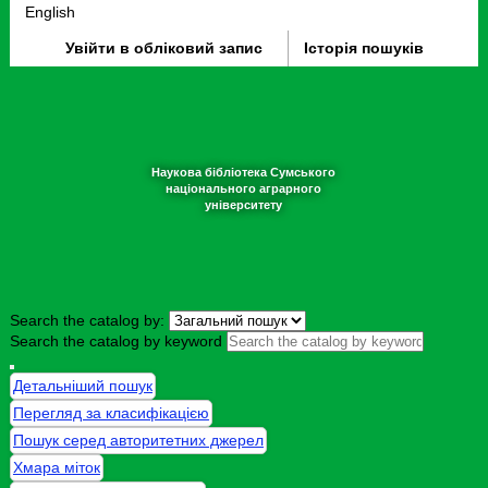
English
Увійти в обліковий запис
Історія пошуків
Наукова бібліотека Сумського
національного аграрного
університету
Search the catalog by:
Search the catalog by keyword
Детальніший пошук
Перегляд за класифікацією
Пошук серед авторитетних джерел
Хмара міток