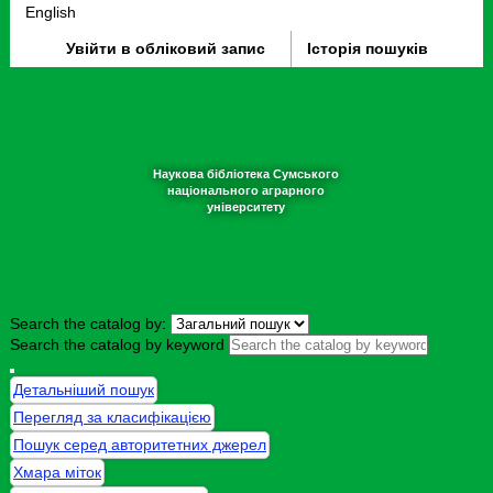
English
Увійти в обліковий запис
Історія пошуків
Наукова бібліотека Сумського
національного аграрного
університету
Search the catalog by:
Search the catalog by keyword
Детальніший пошук
Перегляд за класифікацією
Пошук серед авторитетних джерел
Хмара міток